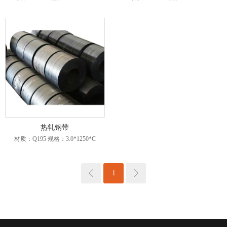
热轧钢带
材质：Q195 规格：3.0*1250*C
1